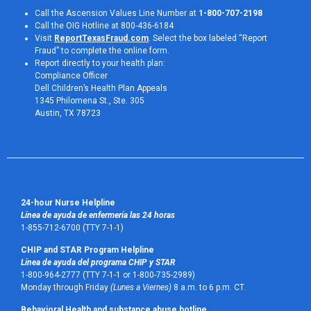
Call the Ascension Values Line Number at
1-800-707-2198
Call the OIG Hotline at 800-436-6184
Visit
ReportTexasFraud.com
. Select the box labeled “Report
Fraud” to complete the online form.
Report directly to your health plan:
Compliance Officer
Dell Children’s Health Plan Appeals
1345 Philomena St., Ste. 305
Austin, TX 78723 
24-hour Nurse Helpline
Línea de ayuda de enfermería las 24 horas
1-855-712-6700 (TTY 7-1-1)
CHIP and STAR Program Helpline
Línea de ayuda del programa CHIP y STAR
1-800-964-2777 (TTY 7-1-1 or 1-800-735-2989)
Monday through Friday
(Lunes a Viernes)
8 a.m. to 6 p.m. CT.
Behavioral Health and substance abuse hotline