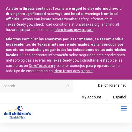
As storm threats continue, Texans are urged to stay informed, avoid
driving through flooded roadways, and heed all warnings from local
officials.
Texans can locate severe weather safety information at
TexasReady.gov
, check road conditions at
DriveTexas.org
, and find all
hazards preparedness tips at
tdem.texas.gov/prepare
.
Mientras continúan las amenazas por las tormentas, se recomienda a
los residentes de Texas mantenerse informados, evitar conducir por
carreteras inundadas y seguir todas las indicaciones de las autoridades
locales.
Puede encontrar información sobre seguridad ante condiciones
meteorológicas severas en
TexasReady.gov
, consultar el estado de las
carreteras en
DriveTexas.org
y obtener consejos para prepararse ante
todo tipo de emergencias en
tdem.texas.gov/prepare
.
Dellchildrens.net
My Account
Español