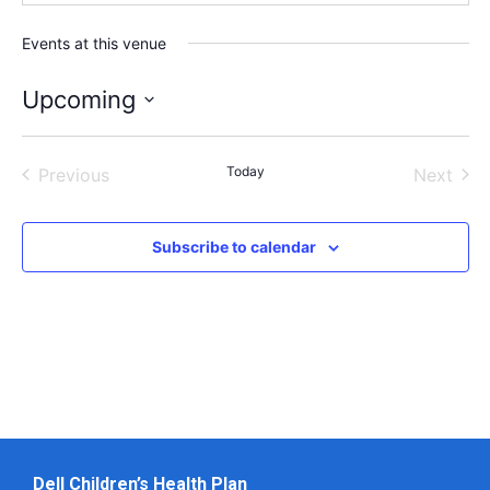
Events at this venue
Upcoming
Select
date.
Events
Today
Even
Previous
Next
Subscribe to calendar
Dell Children’s Health Plan