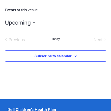
Events at this venue
Upcoming
Select
date.
Events
Today
Even
Previous
Next
Subscribe to calendar
Dell Children’s Health Plan