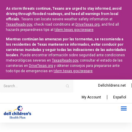
As storm threats continue, Texans are urged to stay informed, avoid
driving through flooded roadways, and heed all warnings from local
officials.
Texans can locate severe weather safety information at
TexasReady.gov
, check road conditions at
DriveTexas.org
, and find all
hazards preparedness tips at
tdem.texas.gov/prepare
.
Mientras continúan las amenazas por las tormentas, se recomienda a
los residentes de Texas mantenerse informados, evitar conducir por
carreteras inundadas y seguir todas las indicaciones de las autoridades
locales.
Puede encontrar información sobre seguridad ante condiciones
meteorológicas severas en
TexasReady.gov
, consultar el estado de las
carreteras en
DriveTexas.org
y obtener consejos para prepararse ante
todo tipo de emergencias en
tdem.texas.gov/prepare
.
Dellchildrens.net
My Account
Español