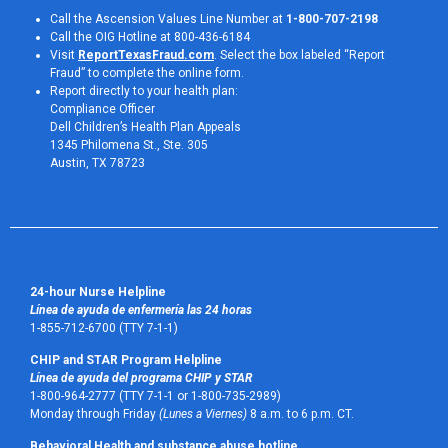
Call the Ascension Values Line Number at
1-800-707-2198
Call the OIG Hotline at 800-436-6184
Visit
ReportTexasFraud.com
. Select the box labeled “Report
Fraud” to complete the online form.
Report directly to your health plan:
Compliance Officer
Dell Children’s Health Plan Appeals
1345 Philomena St., Ste. 305
Austin, TX 78723 
24-hour Nurse Helpline
Línea de ayuda de enfermería las 24 horas
1-855-712-6700 (TTY 7-1-1)
CHIP and STAR Program Helpline
Línea de ayuda del programa CHIP y STAR
1-800-964-2777 (TTY 7-1-1 or 1-800-735-2989)
Monday through Friday
(Lunes a Viernes)
8 a.m. to 6 p.m. CT.
Behavioral Health and substance abuse hotline